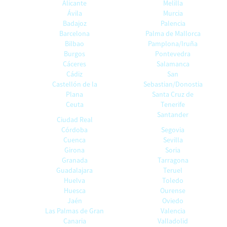
Alicante
Melilla
Ávila
Murcia
Badajoz
Palencia
Barcelona
Palma de Mallorca
Bilbao
Pamplona/Iruña
Burgos
Pontevedra
Cáceres
Salamanca
Cádiz
San
Castellón de la
Sebastian/Donostia
Plana
Santa Cruz de
Ceuta
Tenerife
Santander
Ciudad Real
Córdoba
Segovia
Cuenca
Sevilla
Girona
Soria
Granada
Tarragona
Guadalajara
Teruel
Huelva
Toledo
Huesca
Ourense
Jaén
Oviedo
Las Palmas de Gran
Valencia
Canaria
Valladolid