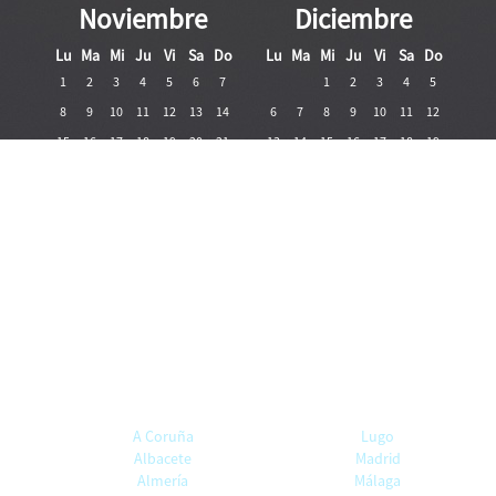
Noviembre
Diciembre
Lu
Ma
Mi
Ju
Vi
Sa
Do
Lu
Ma
Mi
Ju
Vi
Sa
Do
1
2
3
4
5
6
7
1
2
3
4
5
8
9
10
11
12
13
14
6
7
8
9
10
11
12
15
16
17
18
19
20
21
13
14
15
16
17
18
19
22
23
24
25
26
27
28
20
21
22
23
24
25
26
29
30
27
28
29
30
31
A Coruña
Lugo
Albacete
Madrid
Almería
Málaga