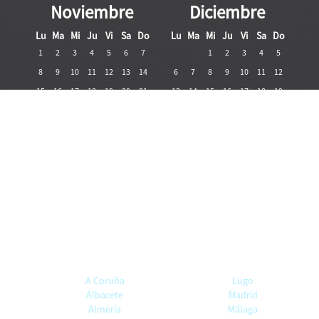
Noviembre
Diciembre
Lu
Ma
Mi
Ju
Vi
Sa
Do
Lu
Ma
Mi
Ju
Vi
Sa
Do
1
2
3
4
5
6
7
1
2
3
4
5
8
9
10
11
12
13
14
6
7
8
9
10
11
12
15
16
17
18
19
20
21
13
14
15
16
17
18
19
22
23
24
25
26
27
28
20
21
22
23
24
25
26
29
30
27
28
29
30
31
A Coruña
Lugo
Albacete
Madrid
Almería
Málaga