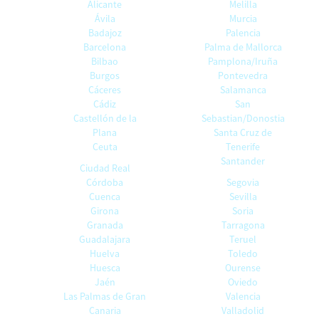
Alicante
Melilla
Ávila
Murcia
Badajoz
Palencia
Barcelona
Palma de Mallorca
Bilbao
Pamplona/Iruña
Burgos
Pontevedra
Cáceres
Salamanca
Cádiz
San
Castellón de la
Sebastian/Donostia
Plana
Santa Cruz de
Ceuta
Tenerife
Santander
Ciudad Real
Córdoba
Segovia
Cuenca
Sevilla
Girona
Soria
Granada
Tarragona
Guadalajara
Teruel
Huelva
Toledo
Huesca
Ourense
Jaén
Oviedo
Las Palmas de Gran
Valencia
Canaria
Valladolid