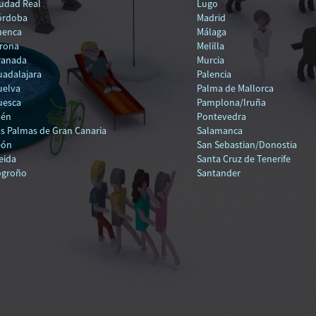
udad Real
Lugo
órdoba
Madrid
uenca
Málaga
rona
Melilla
ranada
Murcia
adalajara
Palencia
uelva
Palma de Mallorca
uesca
Pamplona/Iruña
aén
Pontevedra
s Palmas de Gran Canaria
Salamanca
eón
San Sebastian/Donostia
eida
Santa Cruz de Tenerife
ogroño
Santander