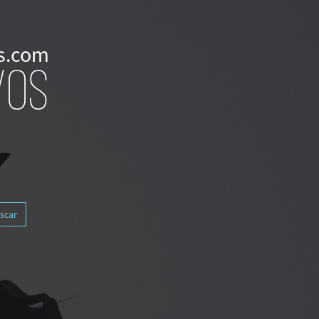
s.com
VOS
scar