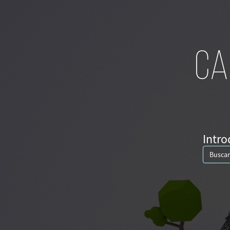
CA
Intro