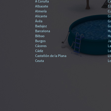
A Coruña
Ci
Albacete
C
Almería
C
Alicante
Gi
Ávila
G
Badajoz
Gu
Barcelona
H
Bilbao
H
Burgos
J
Cáceres
La
Cádiz
L
Castellón de la Plana
Ll
Ceuta
L